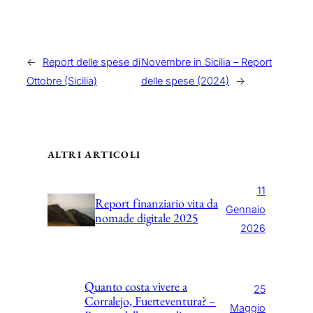
←
Report delle spese di
Novembre in Sicilia – Report
Ottobre (Sicilia)
delle spese (2024)
→
ALTRI ARTICOLI
11
Report finanziario vita da
Gennaio
nomade digitale 2025
2026
Quanto costa vivere a
25
Corralejo, Fuerteventura? –
Maggio