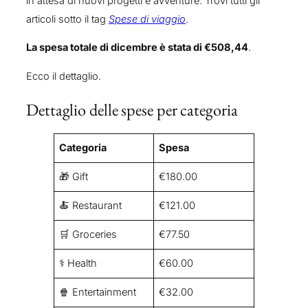
in attesa di nuovi progetti e avventure. Trovi tutti gli
articoli sotto il tag
Spese di viaggio
.
La spesa totale di dicembre è stata di €508,44
.
Ecco il dettaglio.
Dettaglio delle spese per categoria
Categoria
Spesa
🎁 Gift
€180.00
🍝 Restaurant
€121.00
🛒 Groceries
€77.50
⚕️ Health
€60.00
🍿 Entertainment
€32.00