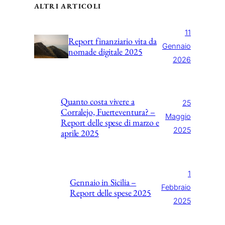
ALTRI ARTICOLI
11
Report finanziario vita da
Gennaio
nomade digitale 2025
2026
Quanto costa vivere a
25
Corralejo, Fuerteventura? –
Maggio
Report delle spese di marzo e
2025
aprile 2025
1
Gennaio in Sicilia –
Febbraio
Report delle spese 2025
2025