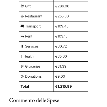
🎁 Gift
€286.90
🍝 Restaurant
€255.00
🚎 Transport
€109.40
🛌 Rent
€103.15
📱 Services
€60.72
⚕️ Health
€35.00
🛒 Groceries
€31.39
🤝 Donations
€9.00
Total
€1,215.89
Commento delle Spese