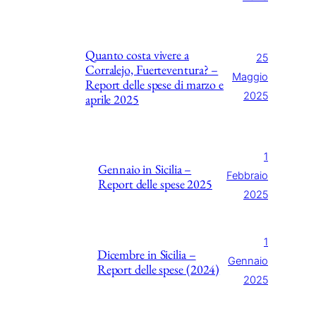
Quanto costa vivere a
25
Corralejo, Fuerteventura? –
Maggio
Report delle spese di marzo e
2025
aprile 2025
1
Gennaio in Sicilia –
Febbraio
Report delle spese 2025
2025
1
Dicembre in Sicilia –
Gennaio
Report delle spese (2024)
2025